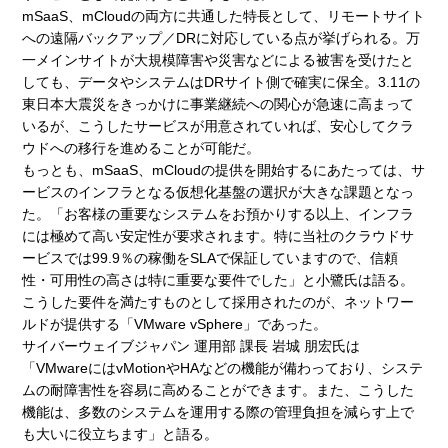
mSaaS、mCloudの両方に共通した特長として、リモートサイト
への遠隔バックアップ／DRに対応している点が挙げられる。万
一メインサイトが大規模障害や災害などによる被害を受けたと
しても、データやシステムはDRサイト側で確実に保全。3.11の
東日本大震災をきっかけに事業継続への関心が急速に高まって
いるが、こうしたサービスが用意されていれば、安心してクラ
ウドへの移行を進めることが可能だ。
もっとも、mSaaS、mCloudの提供を開始するにあたっては、サ
ービスのインフラとなる仮想化基盤の選択が大きな課題となっ
た。「お客様の重要なシステムをお預かりする以上、インフラ
には極めて高い安定性が要求されます。特に当社のクラウドサ
ービスでは99.9％の稼働をSLAで保証していますので、信頼
性・可用性の高さは特に重要な要件でした」と小鷺氏は語る。
こうした要件を満たすものとして採用されたのが、ネットワー
ルドが提供する「VMware vSphere」であった。
サイバーウェイブジャパン 運用部 課長 岩城 朋宏氏は
「VMwareにはvMotionやHAなどの機能が備わっており、システ
ムの耐障害性を容易に高めることができます。また、こうした
機能は、多数のシステムを運用する際の管理負担を減らす上で
も大いに役立ちます」と語る。