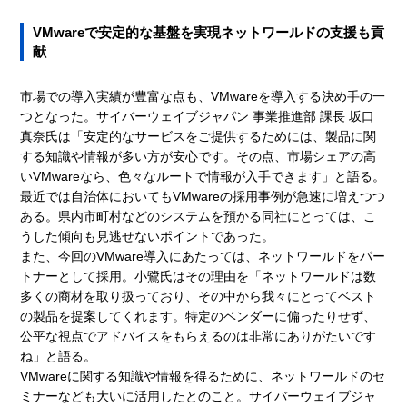
VMwareで安定的な基盤を実現ネットワールドの支援も貢
献
市場での導入実績が豊富な点も、VMwareを導入する決め手の一
つとなった。サイバーウェイブジャパン 事業推進部 課長 坂口
真奈氏は「安定的なサービスをご提供するためには、製品に関
する知識や情報が多い方が安心です。その点、市場シェアの高
いVMwareなら、色々なルートで情報が入手できます」と語る。
最近では自治体においてもVMwareの採用事例が急速に増えつつ
ある。県内市町村などのシステムを預かる同社にとっては、こ
うした傾向も見逃せないポイントであった。
また、今回のVMware導入にあたっては、ネットワールドをパー
トナーとして採用。小鷺氏はその理由を「ネットワールドは数
多くの商材を取り扱っており、その中から我々にとってベスト
の製品を提案してくれます。特定のベンダーに偏ったりせず、
公平な視点でアドバイスをもらえるのは非常にありがたいです
ね」と語る。
VMwareに関する知識や情報を得るために、ネットワールドのセ
ミナーなども大いに活用したとのこと。サイバーウェイブジャ