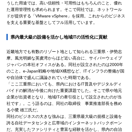
うした用途では、高い信頼性・可用性はもちろんのこと、優れ
た運用管理性も求められます。そこで同社では、ネットワール
ドが提供する「VMware vSphere」を採用。これからのビジネス
を支える重要な基盤としてフル活用しています。
県内最大級の設備を活かし地域ITの活性化に貢献
近畿地方でも有数のリゾート地として知られる三重県・伊勢志
摩。風光明媚な英虞湾からほど近い高台に、サイバーウェイブ
ジャパンの本社オフィスがある。同社が設立されたのは2000年
のこと。e-Japan戦略や地域IX構想など、ITインフラの整備が国
や自治体で盛んに議論されていた時期である。
「ここ三重県においても、県内におけるIT普及やデジタルディ
バイドの解消が今後に向けた重要課題でした。そこで県や地元
企業が出資者となり、地域ITの牽引役として設立されたのが当
社です」。こう語るのは、同社の取締役 事業推進部長を務め
る小鷺 雄三氏だ。
同社のビジネスの大きな強みは、三重県最大級の規模と設備を
誇る自社データセンタと広帯域のインターネットバックボーン
だ。充実したファシリティと豊富な経験を活かし、県内の自治