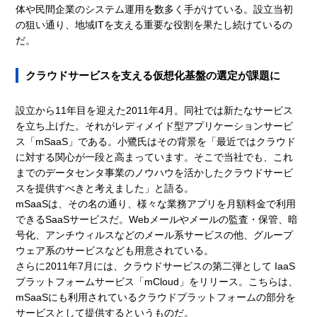
体や民間企業のシステム運用を数多く手がけている。設立当初
の狙い通り、地域ITを支える重要な役割を果たし続けているの
だ。
クラウドサービスを支える仮想化基盤の選定が課題に
設立から11年目を迎えた2011年4月。同社では新たなサービス
を立ち上げた。それがレディメイド型アプリケーションサービ
ス「mSaaS」である。小鷺氏はその背景を「最近ではクラウド
に対する関心が一段と高まっています。そこで当社でも、これ
までのデータセンタ事業のノウハウを活かしたクラウドサービ
スを提供すべきと考えました」と語る。
mSaaSは、その名の通り、様々な業務アプリを月額料金で利用
できるSaaSサービスだ。Webメールやメールの監査・保管、暗
号化、アンチウィルスなどのメール系サービスの他、グループ
ウェア系のサービスなども用意されている。
さらに2011年7月には、クラウドサービスの第二弾として IaaS
プラットフォームサービス「mCloud」をリリース。こちらは、
mSaaSにも利用されているクラウドプラットフォームの部分を
サービスとして提供するというものだ。