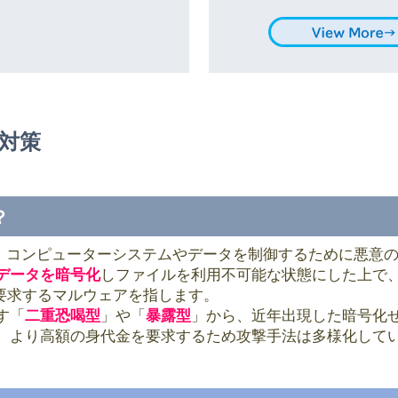
ィ対策
？
e）は、コンピューターシステムやデータを制御するために悪
データを暗号化
しファイルを利用不可能な状態にした上で
）を要求するマルウェアを指します。
す「
二重恐喝型
」や「
暴露型
」から、近年出現した暗号化
、より高額の身代金を要求するため攻撃手法は多様化して