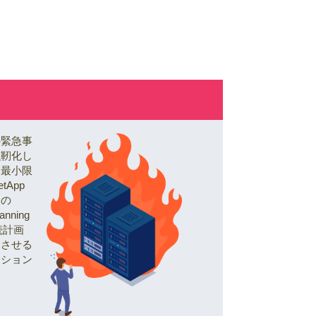
の緊急事
強靭化し
を最小限
App
ラの
anning
継続計画
旧させる
ーション