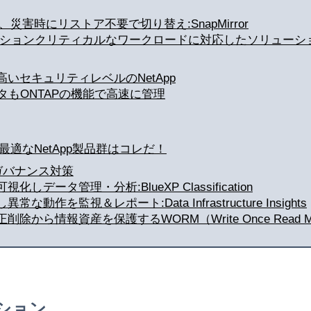
、災害時にリストア不要で切り替え:SnapMirror
ッションクリティカルなワークロードに対応したソリューシ
いセキュリティレベルのNetApp
タもONTAPの機能で高速に管理
最適なNetApp製品群はコレだ！
&ガバナンス対策
ータ管理・分析:BlueXP Classification
を監視＆レポート:Data Infrastructure Insights
ら情報資産を保護するWORM（Write Once Read Man
ーション