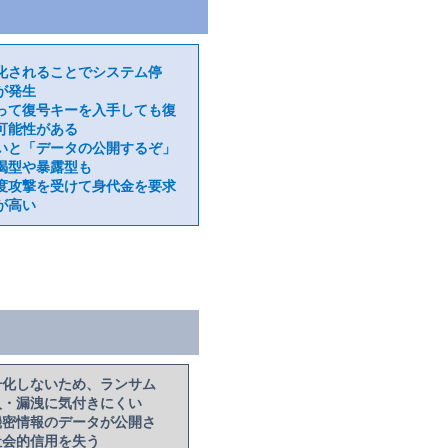
化されることでシステム停
が発生
って復号キーを入手しても復
可能性がある
いと「データの公開するぞ」
喝型や暴露型も
度攻撃を受けて身代金を要求
が高い
号化しないため、ランサム
入・漏洩に気付きにくい
機密情報のデータが公開さ
社会的信用を失う