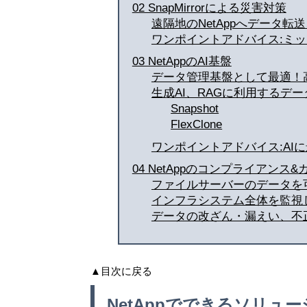
02 SnapMirrorによる災害対策
遠隔地のNetAppへデータ転送
ワンポイントアドバイス:ミ
03 NetAppのAI基盤
データ管理基盤として最適！高
生成AI、RAGに利用するデー
Snapshot
FlexClone
ワンポイントアドバイス:AIに
04 NetAppのコンプライアンス
ファイルサーバーのデータを可視化しデ
インフラシステム全体を監視し異常な動作
データの改ざん・漏えい、不正削除か
▲目次に戻る
NetAppでできるソリュ