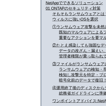
NetAppでできるソリューション
01 ONTAPのセキュリティ対策
そもそもランサムウェアとは
ウィルスに強いOSを選択
①ランサムウェア攻撃を未然
既知のマルウェアによるファ
重要なアクションを要マルチ認証に！
②たとえ感染しても強固なデ
データの改ざん・漏えい、不
管理者権限が乗っ取られても削除さ
③ファイルがランサムウェア
ランサムウェアの検知・早期発見:A
検知し攻撃元を特定・ブロック:Data 
暗号化前のデータで復旧！:Snap
④運用終了後のディスクから
総務省ガイドラインに準拠
ワンポイントアドバイス:Ne