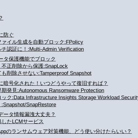
？
に防ぐ
イル生成を自動ブロック:FPolicy
:Multi-Admin Verification
ータ保護機能でブロック
正削除から保護:SnapLock
せない:Tamperproof Snapshot
に暗号化された！いつどうやって復旧すれば？
utonomous Ransomware Protection
Infrastructure Insights Storage Workload Securit
shot/SnapRestore
データ情報漏洩大丈夫？
したLCMサービス
tAppのランサムウェア対策機能、どう使い分けたらいい？