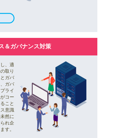
ス＆ガバナンス対策
守し、適
めの取り
スとガバ
り、ガバ
ンプライ
業がコー
すること
ンス意識
を未然に
守られ企
ります。