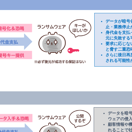
データが暗号
止・業務停止
身代金を支払
元に失敗する
要求に応じな
と脅す二重恐
さらに後日再
される可能性
データを暗
ウェアの侵
顧客情報や
れることで