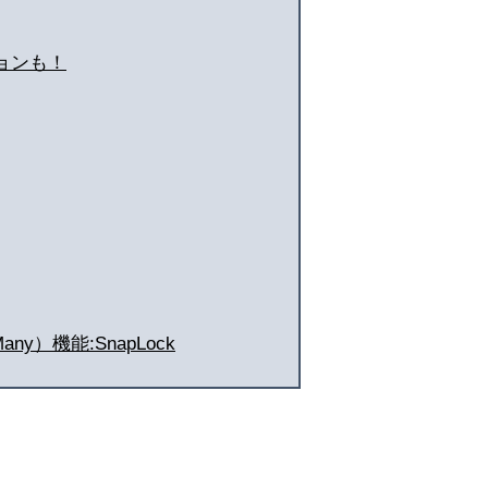
ョンも！
y）機能:SnapLock