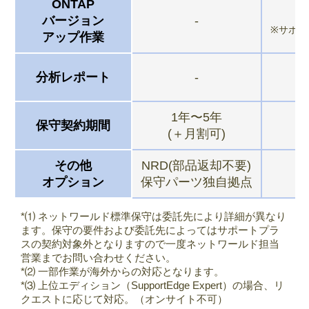
ONTAP
バージョン
-
※サポー
アップ作業
分析レポート
-
1年〜5年
保守契約期間
(＋月割可)
その他
NRD(部品返却不要)
オプション
保守パーツ独自拠点
*⑴ ネットワールド標準保守は委託先により詳細が異なり
ます。保守の要件および委託先によってはサポートプラ
スの契約対象外となりますので一度ネットワールド担当
営業までお問い合わせください。
*⑵ 一部作業が海外からの対応となります。
*⑶ 上位エディション（SupportEdge Expert）の場合、リ
クエストに応じて対応。（オンサイト不可）