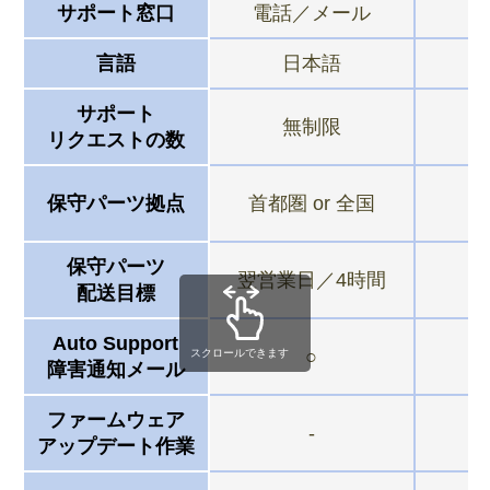
サポート窓口
電話／メール
言語
日本語
サポート
無制限
リクエストの数
保守パーツ拠点
首都圏 or 全国
保守パーツ
翌営業日／4時間
配送目標
Auto Support
○
スクロールできます
障害通知メール
ファームウェア
-
アップデート作業