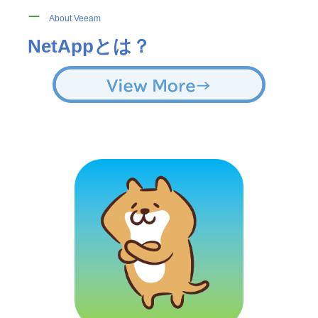
ー
About Veeam
NetAppとは？