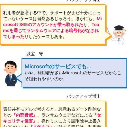
利用者が急増する中で、サポートがまだ十分に回っ
ていないケースは当然あるじゃろう。ほかにも、
Mi
crosoft 365のアカウントが乗っ取られた
り、
Tea
msを通じてランサムウェアによる暗号化がなされ
てしまった
りしたケースもある。
城宝 守
Microsoftのサービスでも…
いや、利用者が多いMicrosoftのサービスだからこ
そ狙われやすいのか…
バックアップ博士
責任共有モデルで考えると、悪意あるデータ削除な
どの
『内部脅威』
、ランサムウェアなどによる
『セ
キュリティ侵害』
、操作ミスにより誤削除や上書き
などといった
『人的ミス』
に対する責任は、利用者