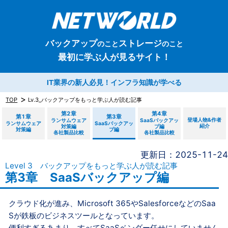
バックアップ
ストレージ
のこと
のこと
最初に学ぶ人が見るサイト！
IT業界の新人必見！インフラ知識が学べる
TOP
Lv.3_バックアップをもっと学ぶ人が読む記事
第2章
第4章
第1章
第3章
登場人物&作者
ランサムウェア
SaaSバックアッ
ランサムウェア
SaaSバックアッ
紹介
対策編
プ編
対策編
プ編
各社製品比較
各社製品比較
更新日：2025-11-24
Level 3 バックアップをもっと学ぶ人が読む記事
第3章 SaaSバックアップ編
クラウド化が進み、Microsoft 365やSalesforceなどのSaa
Sが鉄板のビジネスツールとなっています。
便利すぎるあまり、すべてSaaSベンダー任せにしていません