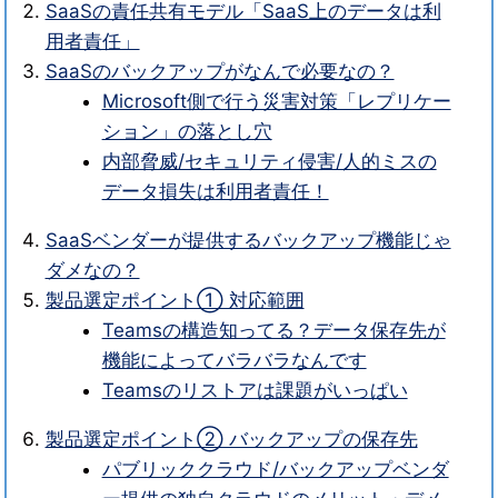
SaaSの責任共有モデル「SaaS上のデータは利
用者責任」
SaaSのバックアップがなんで必要なの？
Microsoft側で行う災害対策「レプリケー
ション」の落とし穴
内部脅威/セキュリティ侵害/人的ミスの
データ損失は利用者責任！
SaaSベンダーが提供するバックアップ機能じゃ
ダメなの？
製品選定ポイント① 対応範囲
Teamsの構造知ってる？データ保存先が
機能によってバラバラなんです
Teamsのリストアは課題がいっぱい
製品選定ポイント② バックアップの保存先
パブリッククラウド/バックアップベンダ