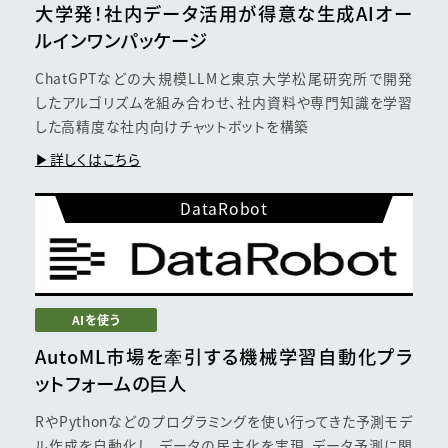
大学発！社内データ活用が
得意な生成AI
オー
ルインワンパッケージ
ChatGPTなどの大規模LLMと東京大学松尾研究所で開発
したアルゴリズムを組み合わせ、社内資料や専門知識を学習
した高精度な社内向けチャットボットを構築
詳しくはこちら
DataRobot
AIを使う
AutoML市場を牽引する
機械学習自動化
プラ
ットフォームの巨人
RやPythonなどのプログラミングを使い行ってきた予測モデ
ル作成を自動化し、データの民主化を実現。データ予測に関