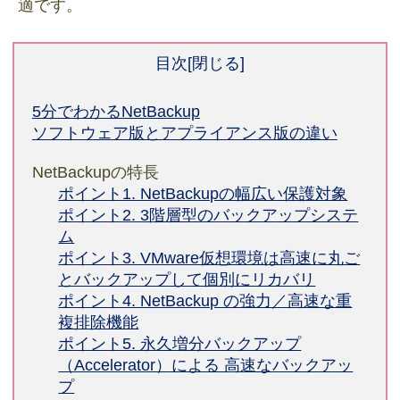
適です。
目次
5分でわかるNetBackup
ソフトウェア版とアプライアンス版の違い
NetBackupの特長
ポイント1. NetBackupの幅広い保護対象
ポイント2. 3階層型のバックアップシステ
ム
ポイント3. VMware仮想環境は高速に丸ご
とバックアップして個別にリカバリ
ポイント4. NetBackup の強力／高速な重
複排除機能
ポイント5. 永久増分バックアップ
（Accelerator）による 高速なバックアッ
プ