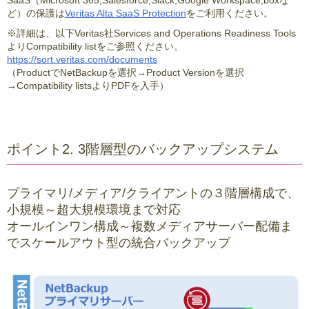
SaaS（Microsoft 365,Salesforce,Slack,Google Workspace,boxな
ど）の保護は
Veritas Alta SaaS Protection
をご利用ください。
※詳細は、以下Veritas社Services and Operations Readiness Tools
よりCompatibility listをご参照ください。
https://sort.veritas.com/documents
（ProductでNetBackupを選択→Product Versionを選択
→Compatibility listsよりPDFを入手）
ポイント2. 3階層型のバックアップシステム
プライマリ/メディア/クライアントの３階層構成で、
小規模～超大規模環境まで対応
オールインワン構成～複数メディアサーバー配備ま
でスケールアウト型の統合バックアップ