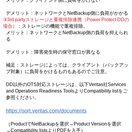
メリット：クライアント側に負荷をかけない
デメリット：ネットワークとNetBackup側に負荷がかかる
③3rd partyストレージと重複排除連携（Power Protect DDの
場合）
：ストレージの機能で重複排除。
メリット：ネットワークとNetBackup側の負荷を抑えられ
る
デメリット：障害発生時の保守窓口が異なる
補足：ストレージによっては、クライアント（バックアッ
プ対象）に負荷をかけるものもあるのでご注意。
DD以外のOTS対応ストレージは、以下Veritas社Services
and Operations Readiness ToolsよりCompatibility listをご
参照ください。
https://sort.veritas.com/documents
（ProductでNetBackupを選択→Product Versionを選択
→Compatibility listsよりPDFを入手）