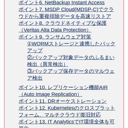
ポイント6. NetBackup Instant Access
ポイント7. MSDP Cloud(MDSP-C)でクラ
ウドから重複排除データを高速リストア
ポイント8. クラウドネイティブな保護
（Veritas Alta Data Protection）
ポイント9. ランサムウェア対策
①WORMストレージと連携したバック
アップ
②バックアップ対象データのふるまい
検出（異常検出）
③バックアップ保存データのマルウェ
ア検出
ポイント10. レプリケーション機能AIR
（Auto Image Replication）
ポイント11. DRオーケストレーション
ポイント12. Kubernetesのクロスプラット
フォーム、マルチクラウド復旧対応
ポイント13. IT AnalyticsでIT環境全体を可