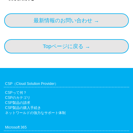
https://blogs.windows.com/japan/2025/12/05/a
場所：
湘南国際村センター
以下内容を体験いただきました。
onmicrosoft.comについて問い合わせがよくあ
dvancing-microsoft-365-new-capabilities-and-
り下記に概要を説明します。
PDF資料に基づくPowerPoint資料の生成
pricing-update/
目的：
本イベントはAzureの初学者向けに、
最新情報のお問い合わせ →
「onmicrosoft.com」はMicrosoft 365やAzure
Excelでのデータ分析支援
基礎知識習得から提案まで一貫して体験いた
を利用する際に作成されるデフォルトのドメ
Teams会議内容の要約やアクション整理
詳細情報については、今後の続報をお待ちく
だくことで、スキル向上を支援する弊社独自
イン名であり、「Microsoftテナント」に関連
メール作成の業務効率化
ださい。
のプログラムです。
付けられています。ただし、具体的に何を意
Topページに戻る →
日常業務に即したプロンプト入力や、活用の
味するか、どのように機能するかについても
内容：
今回で3回目となる本イベントには、
ポイントを体感いただける内容となってお
う少し詳しく説明します。
営業職、SE職を中心に約40名の方にご参加い
り、これまでにご参加いただいた
ただきました。
onmicrosoft.comとは？
計20社延べ101名のご参加者から満足度5点満
点中4.3点と高い評価をいただいています。
Microsoft 365（旧称 Office 365）やAzureなど
今年のメインテーマはVMwareからの移⾏先
また、ご要望に応じて Microsoft 365 Copilot
CSP（Cloud Solution Provider）
のサービスにサインアップすると、自動的に
としてのAzureと題し、
と Microsoft 365 Copilot Chat の違いについて
テナント（企業や組織のアカウント管理単
CSPって何？
参加者の皆様に以下の流れを通じ、実践的な
CSPのカテゴリ
も解説しており、
位）が作成されます。
疑似体験をしていただきました。
CSP製品の請求
導入検討段階の方から、具体的な活用を検討
このテナントには、
CSP製品の購入手続き
されている方まで、幅広くご参加いただいて
ネットワールドの強力なサポート体制
yourdomain.onmicrosoft.com という形式のデ
①基礎知識の習得
おります。
フォルトドメインが割当られます。
②仮の要件確認・提案書作成
本ワークショップは今後も継続して開催予定
yourdomain はテナント作成時に選択した名前
Microsoft 365
③チーム単位でのプレゼンテーション実施