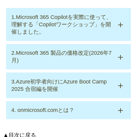
1.Microsoft 365 Copilotを実際に使って、
理解する「Copilotワークショップ」を開
催しました。
Information
| 2026年3月17日
2.Microsoft 365 製品の価格改定(2026年7
弊社では、2025年1月よりMicrosoft 365
月)
Copilotを実際に使って、理解する「Copilot ワ
ークショップ」を継続開催しています。
Information
| 2026年1月28日
本ワークショップでは、Microsoft 365 Copilot
3.Azure初学者向けにAzure Boot Camp
2026年7月より、Microsoft 365 製品の価格改
の主要機能紹介に加え、業務シーンを想定し
2025 合宿編を開催
定が実施される旨が
たデモ体験を通じて、
発表されました。2026年2月時点では日本円
Technical
導入後の活用イメージを具体的にお伝えして
| 2025年12月10日
での正式価格は不明ですが、米ドルベースで
います。
4. onmicrosoft.comとは？
開催概要
の新価格が公式ブログにて公開されていま
今回は弊社施設にご来訪いただき、ご参加者
Technical
す。
日時：
2025年10月9日(木)〜2025年10月10日
| 2024年4月1日
にCopilotを操作していただく体験型形式で実
(⾦)
施しました。
▲目次に戻る
onmicrosoft.comについて