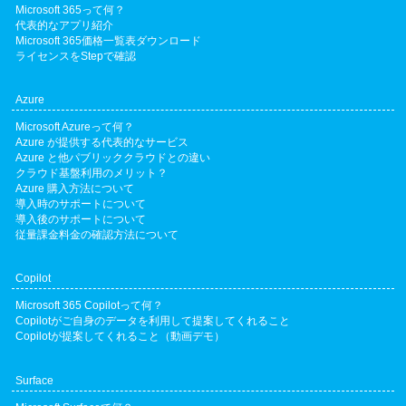
です。
（通常は組織名や会社名など）です。
Microsoft 365って何？
お申込みは以下のページより受け付けていま
代表的なアプリ紹介
使用される場面
今後も定期的に開催予定ですので、次回開催
Microsoft 365価格一覧表ダウンロード
す。
をお楽しみに！
ライセンスをStepで確認
初期セットアップ:
Microsoft 365アカウントの設定やユーザーの
Azure
▶お申込みは
こちら
作成時に、このドメインが利用されます。
Microsoft Azureって何？
メールアドレスやログイン:
Azure が提供する代表的なサービス
例: username@yourdomain.onmicrosoft.com
Azure と他パブリッククラウドとの違い
クラウド基盤利用のメリット？
の形式で、ユーザーのメールアドレスやサイ
Azure 購入方法について
ンインIDに利用されます（ただし、後でカス
導入時のサポートについて
導入後のサポートについて
タムドメインに切り替えることが推奨されま
従量課金料金の確認方法について
す）。
システムバックエンド:
Copilot
カスタムドメイン（例: example.com）を設定
Microsoft 365 Copilotって何？
した場合でも、onmicrosoft.comドメインは裏
Copilotがご自身のデータを利用して提案してくれること
で動作しており、システムの一部として残り
Copilotが提案してくれること（動画デモ）
ます。
カスタムドメインとの併用
Surface