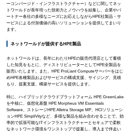
ーコンバージド・インフラストラクチャー）などに関してネッ
トワールドが長年培った技術力とノウハウを結集し、企業やパ
ートナー各社の多様なニーズにお応えしながらHPE社製品・サ
ービスによる付加価値の高いソリューションを提供してまいり
ます。
ネットワールドが提供するHPE製品
ネットワールドは、長年にわたりHPEの販売代理店として蓄積
した知見をもとに、ディストリビューターとしてHPE全製品を
販売いたします。また、HPE ProLiant Computeサーバーをはじ
めHPE各種製品およびサービスの構成支援、サイジング、見積
もり、提案支援、構築サービスを提供します。
特に、ハイブリッドクラウドプラットフォーム HPE GreenLake
を中核に、仮想化基盤 HPE Morpheus VM Essentials
Software、ストレージHPE Alletra Storage MP、HCIソリューシ
ョンHPE SimpliVityなど、多様な製品を組み合わせることで、効
率的で拡張可能なITインフラストラクチャーとセキュアで柔軟
なネットワーク環境をワンストップで提案し、導入まで伴走い