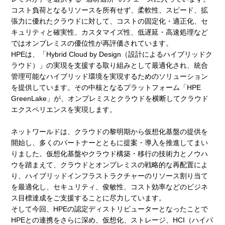
コスト負荷となるリソースを所有せず、柔軟性、スピード、拡
張力に優れたクラウドに対して、コストの固定化・適正化、セ
キュリティと確実性、カスタマイズ性、低遅延・高速処理など
ではオンプレミスの優位性が再評価されています。
HPEは、「Hybrid Cloud by Design（設計によるハイブリッドク
ラウド）」の実現を支援する取り組みとして最適化され、統合
管理可能なハイブリッド環境を実現するためのソリューション
を提供しています。その中核となるプラットフォーム「HPE
GreenLake」が、オンプレミスとクラウドを横断してクラウド
エクスペリエンスを実現します。
ネットワールドは、クラウドの黎明期から仮想化基盤の提供を
開始し、多くのパートナーとともに提案・導入を推進してまい
りました。仮想化基盤やクラウド構築・移行の技術力とノウハ
ウを踏まえて、クラウドとオンプレミスの戦略的な再配置によ
り、ハイブリッドインフラストラクチャーのリソース割り当て
を最適化し、セキュリティ、俊敏性、コスト効率などのビジネ
ス目標達成をご支援することに尽力しています。
そして今回、HPEの認定ディストリビューターとなったことで
HPEとの連携をさらに深め、仮想化、ストレージ、HCI（ハイパ