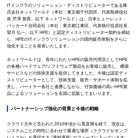
ITインフラのソリューション・ディストリビューターである株
式会社ネットワールド（本社：東京都千代田区、代表取締役社
長 芹澤 朋斉、以下 ネットワールド）は、日本ヒューレット・
パッカード合同会社（本社：東京都江東区、代表執行役員社長
望月 弘一、以下 HPE）と認定ディストリビューター契約を締結
し、HPEのITインフラソリューションの国内販売体制をさらに
強化することを発表いたします。
ネットワールドは、長年にわたりHPEの販売代理店としてHPE
の各種ハードウェア/ソフトウェア製品をお客様に販売し、構築
サービスなどの技術支援を提供してきました。今後は認定ディ
ストリビューターとして、技術支援、販売・サポート体制を拡
充し、パートナー各社と連携しながら、付加価値の高いHPE製
品によるソリューションを全国に拡販してまいります。
パートナーシップ強化の背景と今後の戦略
クラウド元年と言われた2010年頃から普及期を経て、現在は、
システムごとの特性に合わせて最適な場所（クラウドかオンプ
レミスか）を選択する ”適材適所” のフェーズに入っています。